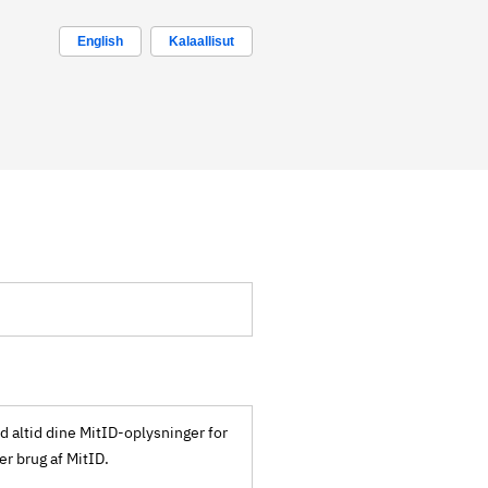
English
Kalaallisut
ld altid dine MitID-oplysninger for
ker brug af MitID.