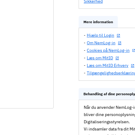
Sikkerhed
Mere information
Hjælp til Login
Om NemLog-in
Cookies på NemLog-in
Læs om MitID
Læs om MitID Erhverv
Tilgængelighedserklærin
Behandling af dine personopl
Når du anvender NemLog-in 
bliver dine personoplysnin
Digitaliseringsstyrelsen.
Vi indsamler data fra dit 