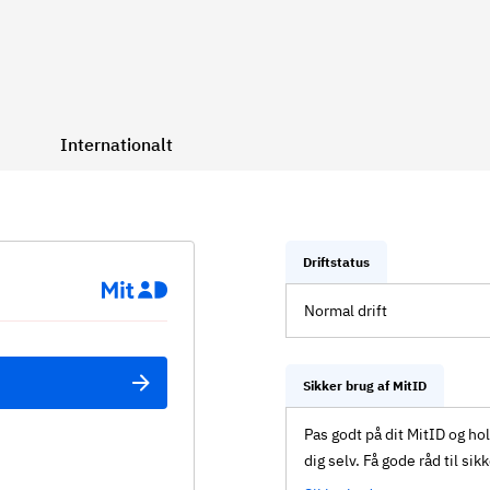
Internationalt
Driftstatus
Normal drift
Sikker brug af MitID
Pas godt på dit MitID og ho
dig selv. Få gode råd til sik