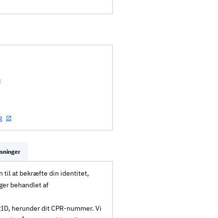
g
ysninger
til at bekræfte din identitet,
ger behandlet af
MitID, herunder dit CPR-nummer. Vi