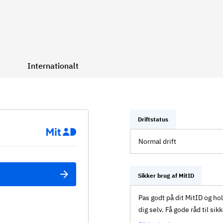
Internationalt
Driftstatus
Normal drift
Sikker brug af MitID
Pas godt på dit MitID og ho
dig selv. Få gode råd til sik