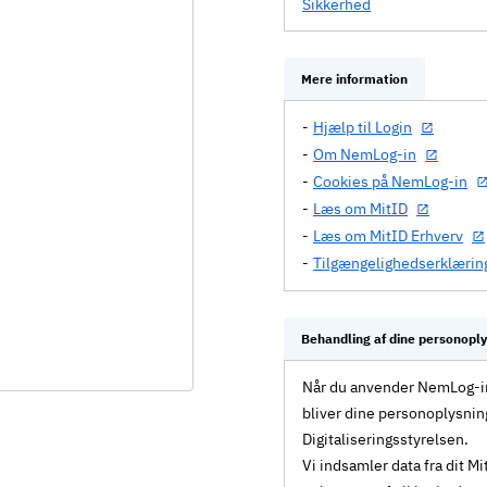
Sikkerhed
Mere information
Hjælp til Login
Om NemLog-in
Cookies på NemLog-in
Læs om MitID
Læs om MitID Erhverv
Tilgængelighedserklærin
Behandling af dine personopl
Når du anvender NemLog-in 
bliver dine personoplysnin
Digitaliseringsstyrelsen.
Vi indsamler data fra dit 