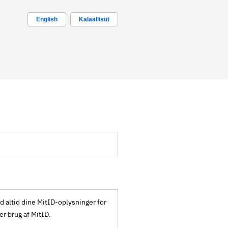
English
Kalaallisut
ld altid dine MitID-oplysninger for
ker brug af MitID.