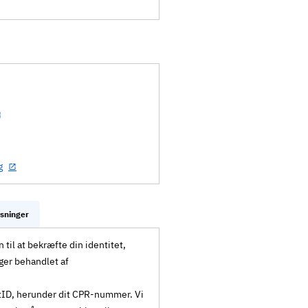
g
ysninger
til at bekræfte din identitet,
ger behandlet af
MitID, herunder dit CPR-nummer. Vi