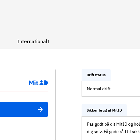
Internationalt
Driftstatus
Normal drift
Sikker brug af MitID
Pas godt på dit MitID og ho
dig selv. Få gode råd til sik