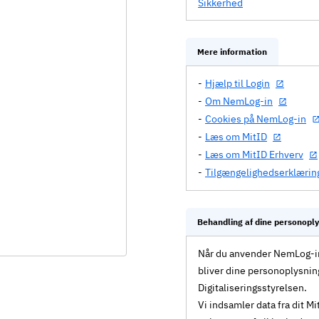
Sikkerhed
Mere information
Hjælp til Login
Om NemLog-in
Cookies på NemLog-in
Læs om MitID
Læs om MitID Erhverv
Tilgængelighedserklærin
Behandling af dine personopl
Når du anvender NemLog-in 
bliver dine personoplysnin
Digitaliseringsstyrelsen.
Vi indsamler data fra dit 