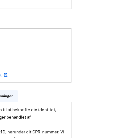
g
ysninger
til at bekræfte din identitet,
ger behandlet af
MitID, herunder dit CPR-nummer. Vi