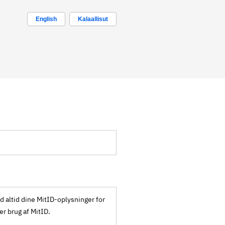
English
Kalaallisut
ld altid dine MitID-oplysninger for
ker brug af MitID.