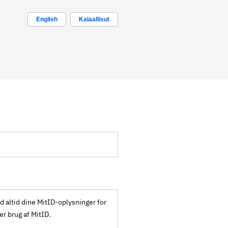
English
Kalaallisut
ld altid dine MitID-oplysninger for
ker brug af MitID.