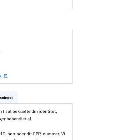
g
ysninger
til at bekræfte din identitet,
ger behandlet af
MitID, herunder dit CPR-nummer. Vi