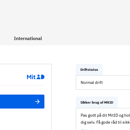
International
Driftstatus
Normal drift
Sikker brug af MitID
Pas godt på dit MitID og ho
dig selv. Få gode råd til sik