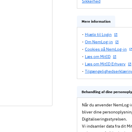
Sikkerhed
Mere information
Hjælp til Login
Om NemLog-in
Cookies på NemLog-in
Læs om MitID
Læs om MitID Erhverv
Tilgængelighedserklærin
Behandling af dine personopl
Når du anvender NemLog-in 
bliver dine personoplysnin
Digitaliseringsstyrelsen.
Vi indsamler data fra dit 