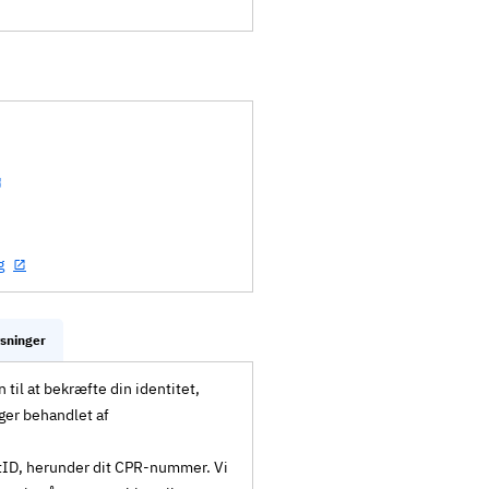
g
ysninger
til at bekræfte din identitet,
ger behandlet af
MitID, herunder dit CPR-nummer. Vi