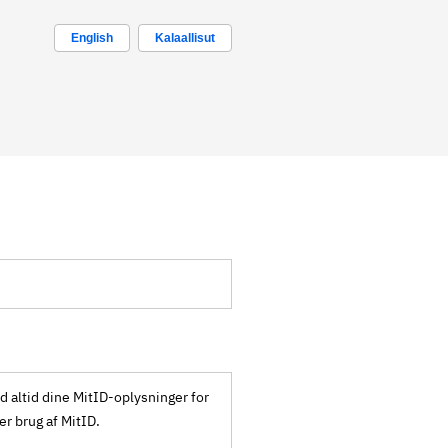
English
Kalaallisut
ld altid dine MitID-oplysninger for
ker brug af MitID.