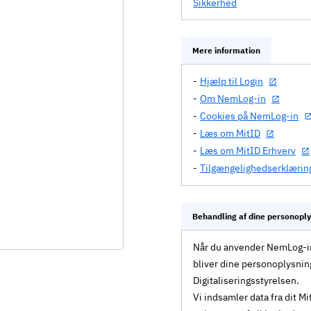
Sikkerhed
Mere information
Hjælp til Login
Om NemLog-in
Cookies på NemLog-in
Læs om MitID
Læs om MitID Erhverv
Tilgængelighedserklærin
Behandling af dine personopl
Når du anvender NemLog-in 
bliver dine personoplysnin
Digitaliseringsstyrelsen.
Vi indsamler data fra dit 