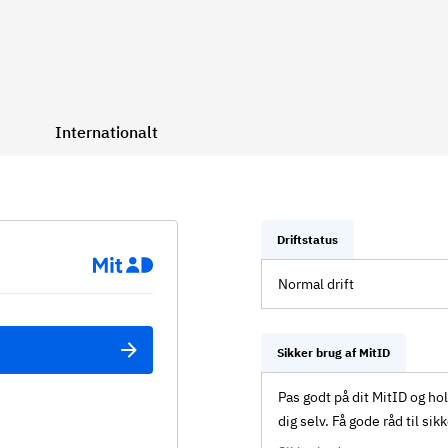
Internationalt
Driftstatus
Normal drift
Sikker brug af MitID
Pas godt på dit MitID og ho
dig selv. Få gode råd til sik