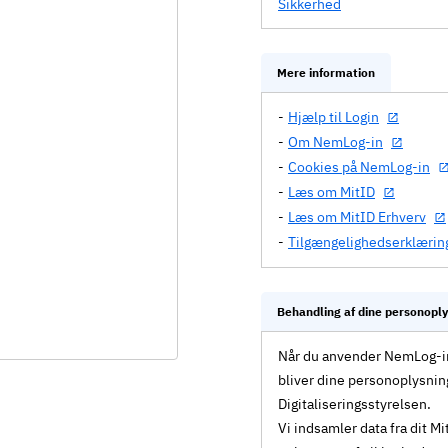
Sikkerhed
Mere information
Hjælp til Login
Om NemLog-in
Cookies på NemLog-in
Læs om MitID
Læs om MitID Erhverv
Tilgængelighedserklærin
Behandling af dine personopl
Når du anvender NemLog-in 
bliver dine personoplysnin
Digitaliseringsstyrelsen.
Vi indsamler data fra dit 