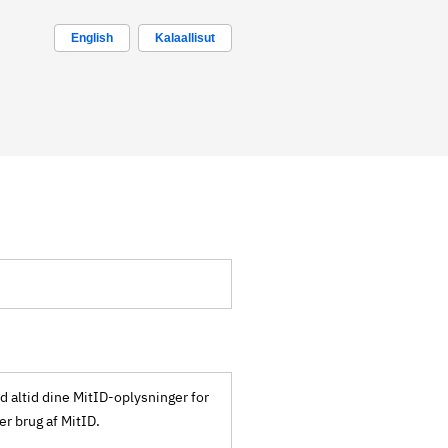
English
Kalaallisut
ld altid dine MitID-oplysninger for
ker brug af MitID.