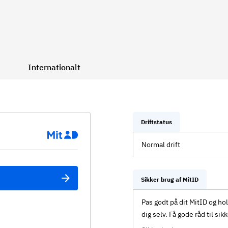
Internationalt
Driftstatus
Normal drift
Sikker brug af MitID
Pas godt på dit MitID og ho
dig selv. Få gode råd til sik