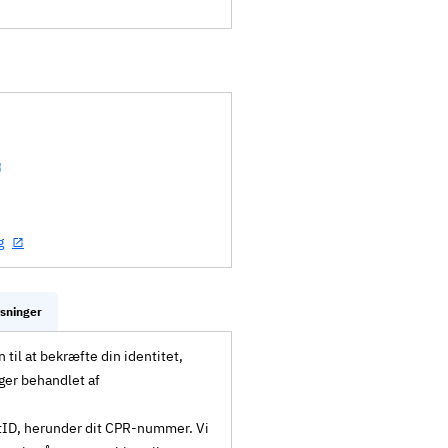
g
ysninger
til at bekræfte din identitet,
ger behandlet af
MitID, herunder dit CPR-nummer. Vi