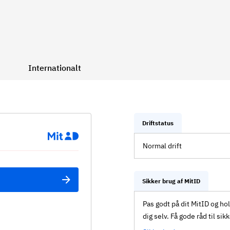
Internationalt
Driftstatus
Normal drift
Sikker brug af MitID
Pas godt på dit MitID og ho
dig selv. Få gode råd til sik