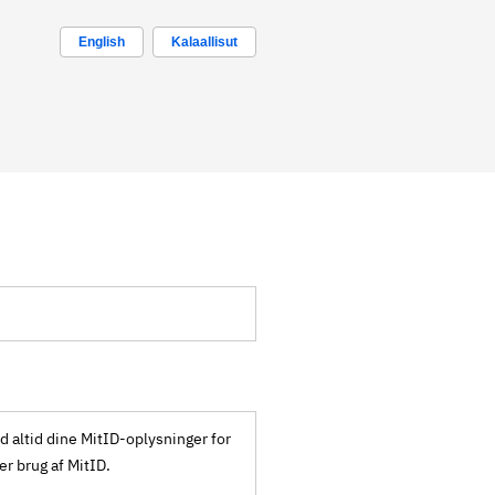
English
Kalaallisut
ld altid dine MitID-oplysninger for
ker brug af MitID.