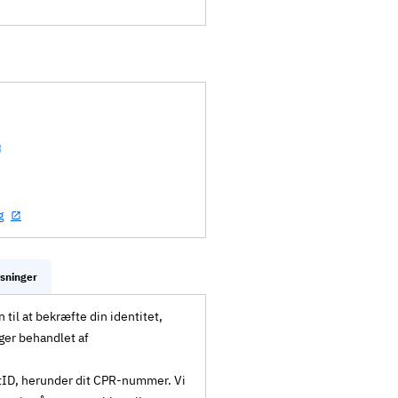
g
ysninger
til at bekræfte din identitet,
ger behandlet af
MitID, herunder dit CPR-nummer. Vi