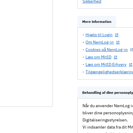
Sikkerhed
Mere information
Hjælp til Login
Om NemLog-in
Cookies på NemLog-in
Læs om MitID
Læs om MitID Erhverv
Tilgængelighedserklærin
Behandling af dine personopl
Når du anvender NemLog-in 
bliver dine personoplysnin
Digitaliseringsstyrelsen.
Vi indsamler data fra dit 