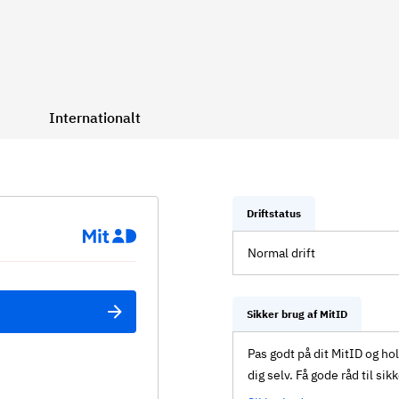
Internationalt
Driftstatus
Normal drift
Sikker brug af MitID
Pas godt på dit MitID og ho
dig selv. Få gode råd til sik