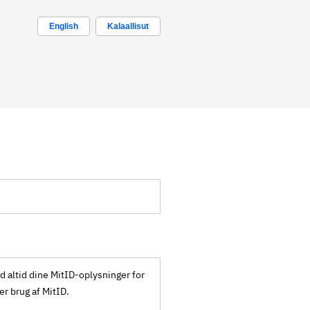
English
Kalaallisut
ld altid dine MitID-oplysninger for
ker brug af MitID.