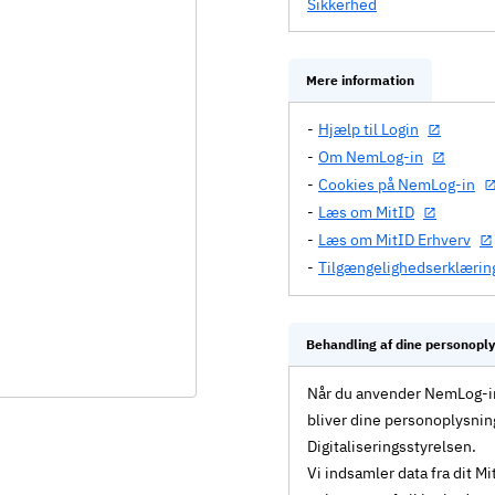
Sikkerhed
Mere information
Hjælp til Login
Om NemLog-in
Cookies på NemLog-in
Læs om MitID
Læs om MitID Erhverv
Tilgængelighedserklærin
Behandling af dine personopl
Når du anvender NemLog-in 
bliver dine personoplysnin
Digitaliseringsstyrelsen.
Vi indsamler data fra dit 