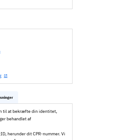
g
ysninger
til at bekræfte din identitet,
ger behandlet af
MitID, herunder dit CPR-nummer. Vi