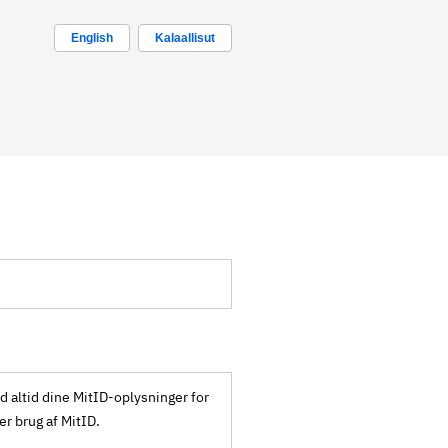
English
Kalaallisut
ld altid dine MitID-oplysninger for
ker brug af MitID.