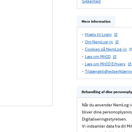
Sikkerhed
Mere information
Hjælp til Login
Om NemLog-in
Cookies på NemLog-in
Læs om MitID
Læs om MitID Erhverv
Tilgængelighedserklærin
Behandling af dine personopl
Når du anvender NemLog-in 
bliver dine personoplysnin
Digitaliseringsstyrelsen.
Vi indsamler data fra dit 