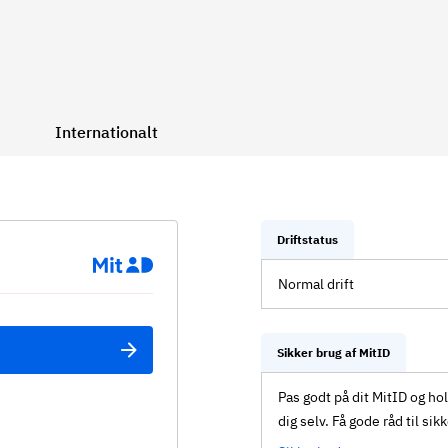
Internationalt
Driftstatus
Normal drift
Sikker brug af MitID
Pas godt på dit MitID og ho
dig selv. Få gode råd til sik