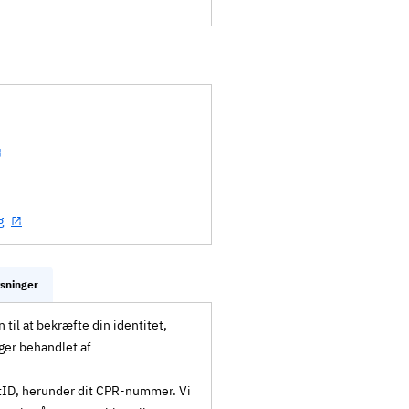
g
ysninger
til at bekræfte din identitet,
ger behandlet af
MitID, herunder dit CPR-nummer. Vi