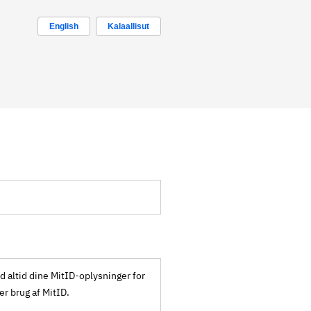
English
Kalaallisut
ld altid dine MitID-oplysninger for
ker brug af MitID.