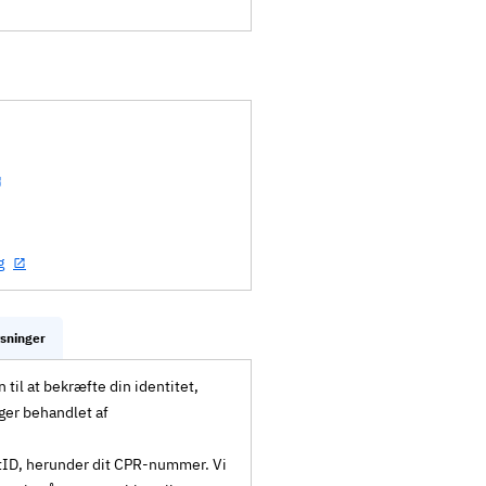
g
ysninger
til at bekræfte din identitet,
ger behandlet af
MitID, herunder dit CPR-nummer. Vi