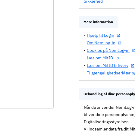
Sikkerhed
Mere information
Hjælp til Login
Om NemLog-in
Cookies på NemLog-in
Læs om MitID
Læs om MitID Erhverv
Tilgængelighedserklærin
Behandling af dine personopl
Når du anvender NemLog-in 
bliver dine personoplysnin
Digitaliseringsstyrelsen.
Vi indsamler data fra dit 