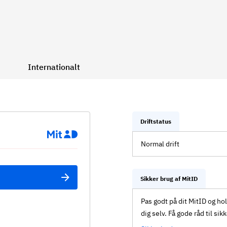
Internationalt
Driftstatus
Normal drift
Sikker brug af MitID
Pas godt på dit MitID og ho
dig selv. Få gode råd til sik