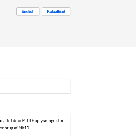
English
Kalaallisut
ld altid dine MitID-oplysninger for
ker brug af MitID.