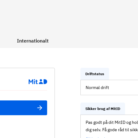
Internationalt
Driftstatus
Normal drift
Sikker brug af MitID
Pas godt på dit MitID og ho
dig selv. Få gode råd til sik