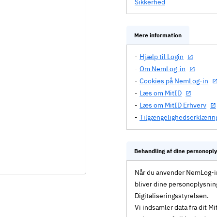
Sikkerhed
Mere information
Hjælp til Login
Om NemLog-in
Cookies på NemLog-in
Læs om MitID
Læs om MitID Erhverv
Tilgængelighedserklærin
Behandling af dine personopl
Når du anvender NemLog-in 
bliver dine personoplysnin
Digitaliseringsstyrelsen.
Vi indsamler data fra dit 