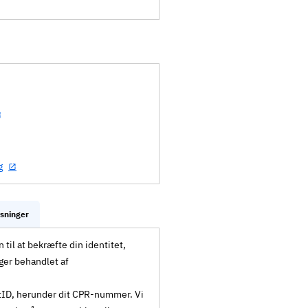
g
ysninger
til at bekræfte din identitet,
ger behandlet af
MitID, herunder dit CPR-nummer. Vi