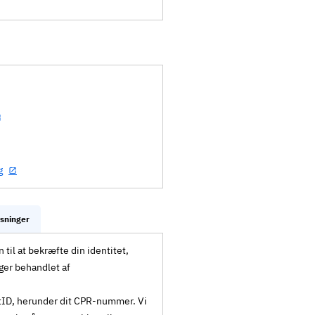
g
ysninger
til at bekræfte din identitet,
ger behandlet af
MitID, herunder dit CPR-nummer. Vi