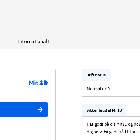
Internationalt
Driftstatus
Normal drift
Sikker brug af MitID
Pas godt på dit MitID og ho
dig selv. Få gode råd til sik