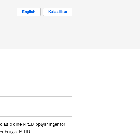
English
Kalaallisut
ld altid dine MitID-oplysninger for
ker brug af MitID.