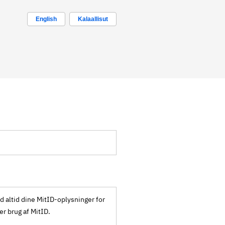
English
Kalaallisut
ld altid dine MitID-oplysninger for
ker brug af MitID.