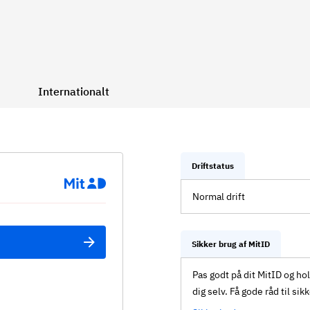
Internationalt
Driftstatus
Normal drift
Sikker brug af MitID
Pas godt på dit MitID og ho
dig selv. Få gode råd til sik