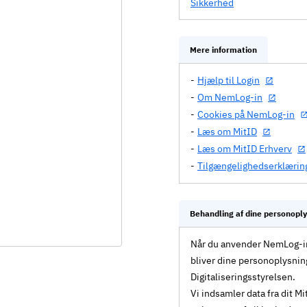
Sikkerhed
Mere information
Hjælp til Login
Om NemLog-in
Cookies på NemLog-in
Læs om MitID
Læs om MitID Erhverv
Tilgængelighedserklærin
Behandling af dine personopl
Når du anvender NemLog-in 
bliver dine personoplysnin
Digitaliseringsstyrelsen.
Vi indsamler data fra dit 