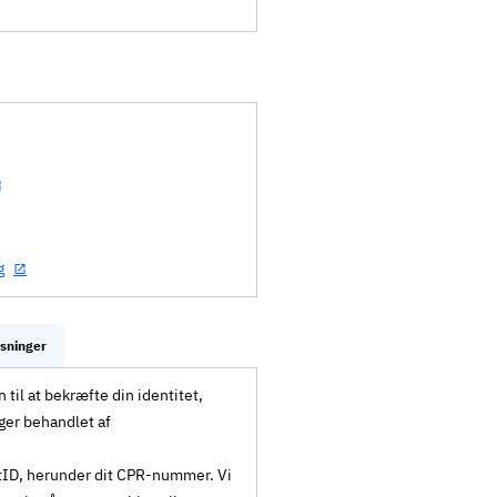
g
ysninger
til at bekræfte din identitet,
ger behandlet af
MitID, herunder dit CPR-nummer. Vi