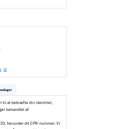
g
ysninger
til at bekræfte din identitet,
ger behandlet af
MitID, herunder dit CPR-nummer. Vi