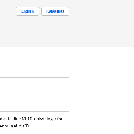
English
Kalaallisut
ld altid dine MitID-oplysninger for
ker brug af MitID.