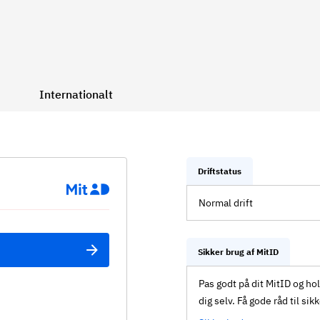
Internationalt
Driftstatus
Normal drift
Sikker brug af MitID
Pas godt på dit MitID og ho
dig selv. Få gode råd til sik