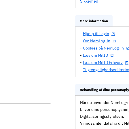
Sikkerhed
Mere information
Hjælp til Login
Om NemLog-in
Cookies på NemLog-in
Læs om MitID
Læs om MitID Erhverv
Tilgængelighedserklærin
Behandling af dine personopl
Når du anvender NemLog-in 
bliver dine personoplysnin
Digitaliseringsstyrelsen.
Vi indsamler data fra dit 