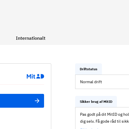
Internationalt
Driftstatus
Normal drift
Sikker brug af MitID
Pas godt på dit MitID og ho
dig selv. Få gode råd til sik