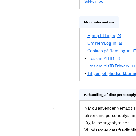
Sikkerhed
Mere information
Hjælp til Login
Om NemLog-in
Cookies på NemLog-in
Læs om MitID
Læs om MitID Erhverv
Tilgængelighedserklærin
Behandling af dine personopl
Når du anvender NemLog-in 
bliver dine personoplysnin
Digitaliseringsstyrelsen.
Vi indsamler data fra dit 