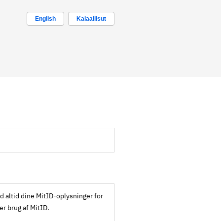
English
Kalaallisut
ld altid dine MitID-oplysninger for
ker brug af MitID.