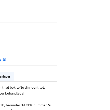
g
ysninger
til at bekræfte din identitet,
ger behandlet af
MitID, herunder dit CPR-nummer. Vi