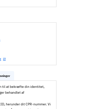
g
ysninger
til at bekræfte din identitet,
ger behandlet af
MitID, herunder dit CPR-nummer. Vi