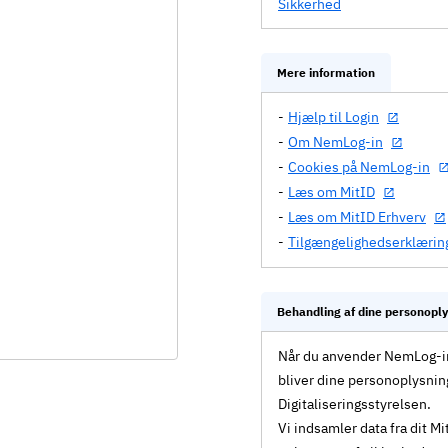
Sikkerhed
Mere information
Hjælp til Login
Om NemLog-in
Cookies på NemLog-in
Læs om MitID
Læs om MitID Erhverv
Tilgængelighedserklærin
Behandling af dine personopl
Når du anvender NemLog-in 
bliver dine personoplysnin
Digitaliseringsstyrelsen.
Vi indsamler data fra dit 