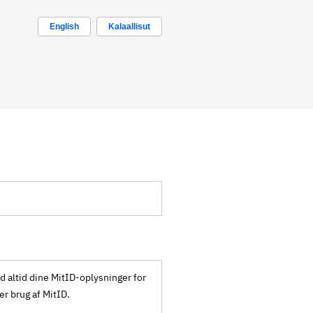
English
Kalaallisut
ld altid dine MitID-oplysninger for
ker brug af MitID.