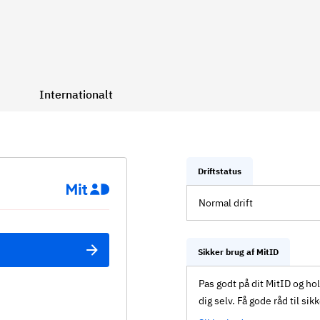
Internationalt
Driftstatus
Normal drift
Sikker brug af MitID
Pas godt på dit MitID og ho
dig selv. Få gode råd til sik