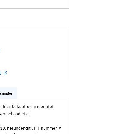
g
ysninger
til at bekræfte din identitet,
ger behandlet af
MitID, herunder dit CPR-nummer. Vi