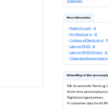
Sikkerhed
Mere information
Hjælp til Login
Om NemLog-in
Cookies på NemLog-in
Læs om MitID
Læs om MitID Erhverv
Tilgængelighedserklærin
Behandling af dine personopl
Når du anvender NemLog-in 
bliver dine personoplysnin
Digitaliseringsstyrelsen.
Vi indsamler data fra dit 