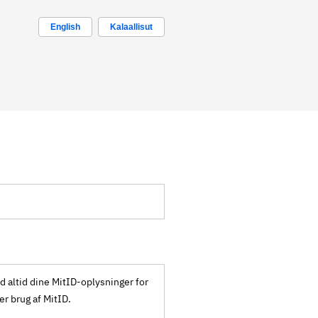
English
Kalaallisut
ld altid dine MitID-oplysninger for
ker brug af MitID.