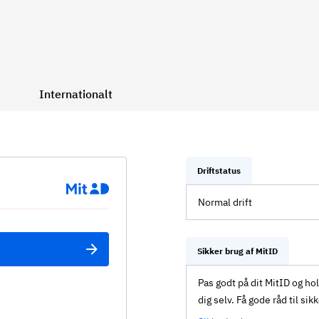
Internationalt
Driftstatus
Normal drift
Sikker brug af MitID
Pas godt på dit MitID og ho
dig selv. Få gode råd til sik