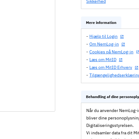
Sikkerhed
Mere information
Hjælp til Login
Om NemLog-in
Cookies på NemLog-in
Læs om MitID
Læs om MitID Erhverv
Tilgængelighedserklærin
Behandling af dine personopl
Når du anvender NemLog-in 
bliver dine personoplysnin
Digitaliseringsstyrelsen.
Vi indsamler data fra dit 