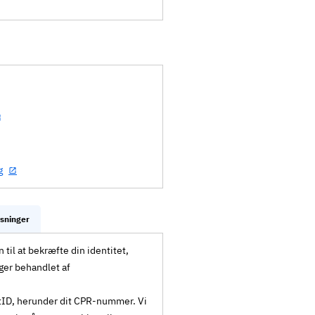
g
ysninger
til at bekræfte din identitet,
ger behandlet af
MitID, herunder dit CPR-nummer. Vi