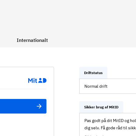
Internationalt
Driftstatus
Normal drift
Sikker brug af MitID
Pas godt på dit MitID og ho
dig selv. Få gode råd til sik