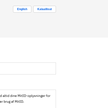
English
Kalaallisut
ld altid dine MitID-oplysninger for
ker brug af MitID.