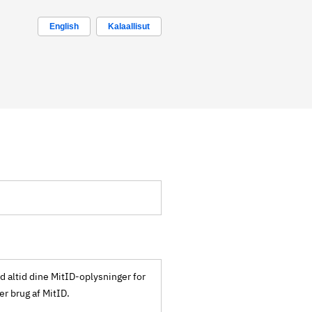
English
Kalaallisut
ld altid dine MitID-oplysninger for
ker brug af MitID.