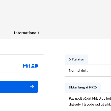
Internationalt
Driftstatus
Normal drift
Sikker brug af MitID
Pas godt på dit MitID og ho
dig selv. Få gode råd til sik