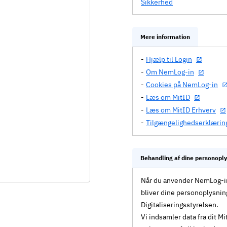
Sikkerhed
Mere information
Hjælp til Login
Om NemLog-in
Cookies på NemLog-in
Læs om MitID
Læs om MitID Erhverv
Tilgængelighedserklærin
Behandling af dine personopl
Når du anvender NemLog-in 
bliver dine personoplysnin
Digitaliseringsstyrelsen.
Vi indsamler data fra dit 