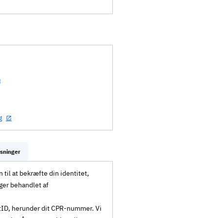
g
ysninger
til at bekræfte din identitet,
ger behandlet af
MitID, herunder dit CPR-nummer. Vi