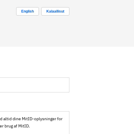
English
Kalaallisut
ld altid dine MitID-oplysninger for
ker brug af MitID.