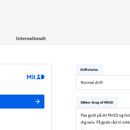
Internationalt
Driftstatus
Normal drift
Sikker brug af MitID
Pas godt på dit MitID og ho
dig selv. Få gode råd til sik