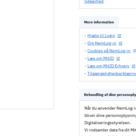
Sikkerhed
Mere information
Hjælp til Login
Om NemLog-in
Cookies på NemLog-in
Læs om MitID
Læs om MitID Erhverv
Tilgængelighedserklærin
Behandling af dine personopl
Når du anvender NemLog-in 
bliver dine personoplysnin
Digitaliseringsstyrelsen.
Vi indsamler data fra dit 