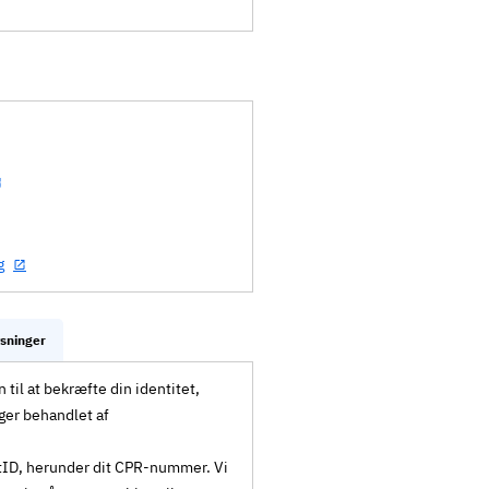
g
ysninger
til at bekræfte din identitet,
ger behandlet af
MitID, herunder dit CPR-nummer. Vi