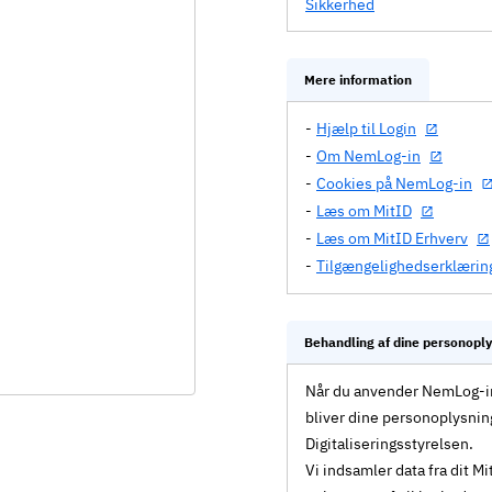
Sikkerhed
Mere information
Hjælp til Login
Om NemLog-in
Cookies på NemLog-in
Læs om MitID
Læs om MitID Erhverv
Tilgængelighedserklærin
Behandling af dine personopl
Når du anvender NemLog-in 
bliver dine personoplysnin
Digitaliseringsstyrelsen.
Vi indsamler data fra dit 