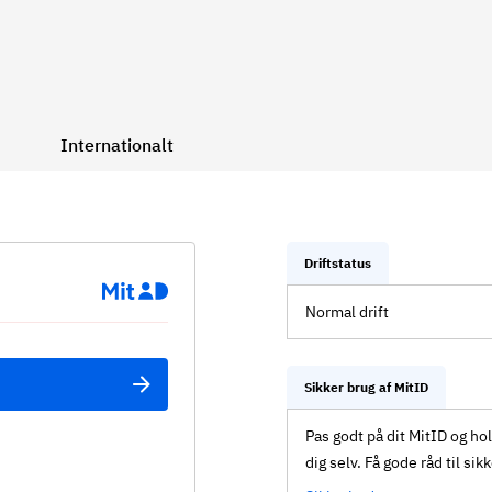
Internationalt
Driftstatus
Normal drift
Sikker brug af MitID
Pas godt på dit MitID og ho
dig selv. Få gode råd til sik