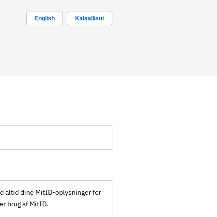
English
Kalaallisut
ld altid dine MitID-oplysninger for
ker brug af MitID.