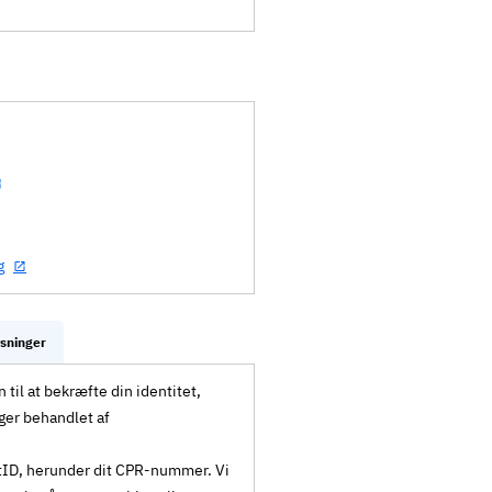
g
ysninger
til at bekræfte din identitet,
ger behandlet af
MitID, herunder dit CPR-nummer. Vi