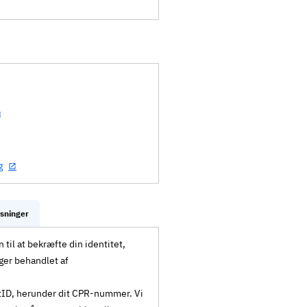
g
ysninger
til at bekræfte din identitet,
ger behandlet af
MitID, herunder dit CPR-nummer. Vi