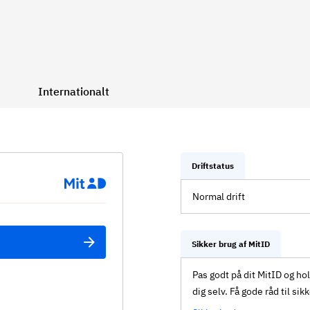
Internationalt
Driftstatus
Normal drift
Sikker brug af MitID
Pas godt på dit MitID og ho
dig selv. Få gode råd til sik