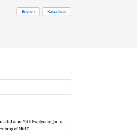
English
Kalaallisut
ld altid dine MitID-oplysninger for
ker brug af MitID.