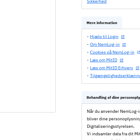
Sikkerhed
Mere information
Hjælp til Login
Om NemLog-in
Cookies på NemLog-in
Læs om MitID
Læs om MitID Erhverv
Tilgængelighedserklærin
Behandling af dine personopl
Når du anvender NemLog-in 
bliver dine personoplysnin
Digitaliseringsstyrelsen.
Vi indsamler data fra dit 