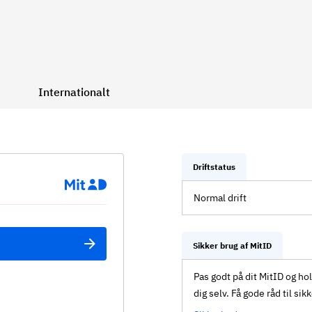
Internationalt
Driftstatus
Normal drift
Sikker brug af MitID
Pas godt på dit MitID og ho
dig selv. Få gode råd til sik