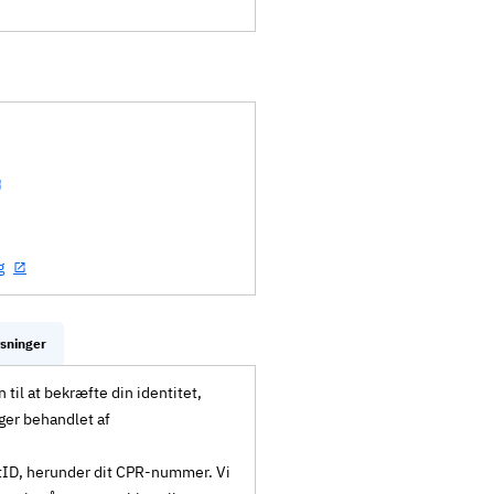
g
ysninger
til at bekræfte din identitet,
ger behandlet af
MitID, herunder dit CPR-nummer. Vi