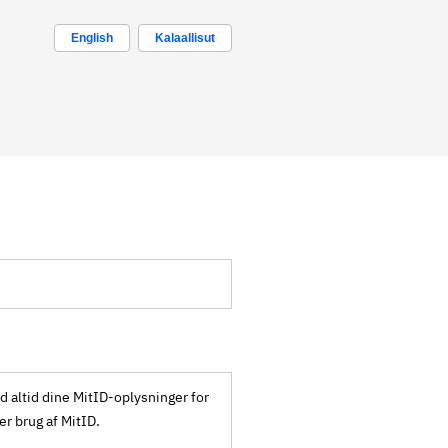
English
Kalaallisut
ld altid dine MitID-oplysninger for
ker brug af MitID.