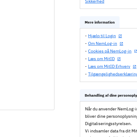
Sikkerhed
Mere information
Hjælp til Login
Om NemLog-in
Cookies på NemLog-in
Læs om MitID
Læs om MitID Erhverv
Tilgængelighedserklærin
Behandling af dine personopl
Når du anvender NemLog-in 
bliver dine personoplysnin
Digitaliseringsstyrelsen.
Vi indsamler data fra dit 