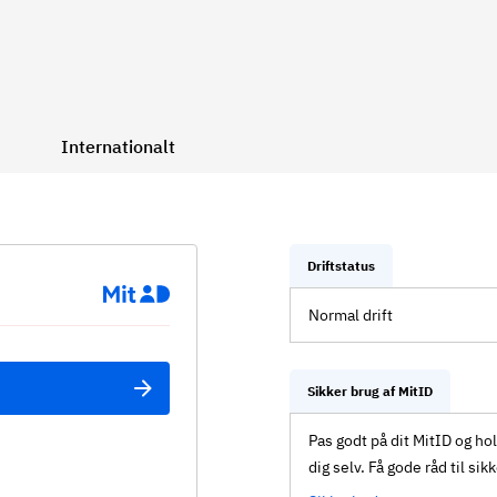
Internationalt
Driftstatus
Normal drift
Sikker brug af MitID
Pas godt på dit MitID og ho
dig selv. Få gode råd til sik