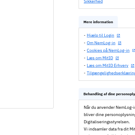
Sikkerhed
Mere information
Hjælp til Login
Om NemLog-in
Cookies på NemLog-in
Læs om MitID
Læs om MitID Erhverv
Tilgængelighedserklærin
Behandling af dine personopl
Når du anvender NemLog-in 
bliver dine personoplysnin
Digitaliseringsstyrelsen.
Vi indsamler data fra dit 