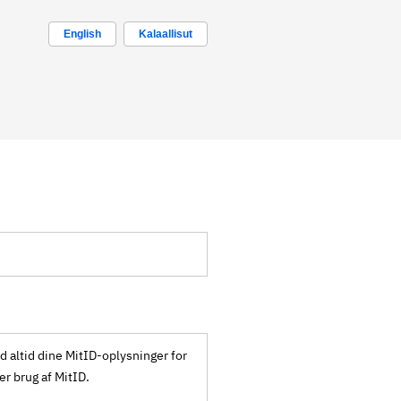
English
Kalaallisut
ld altid dine MitID-oplysninger for
ker brug af MitID.