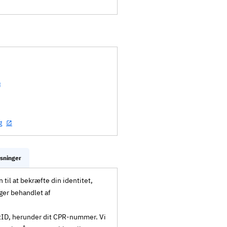
g
ysninger
til at bekræfte din identitet,
ger behandlet af
MitID, herunder dit CPR-nummer. Vi