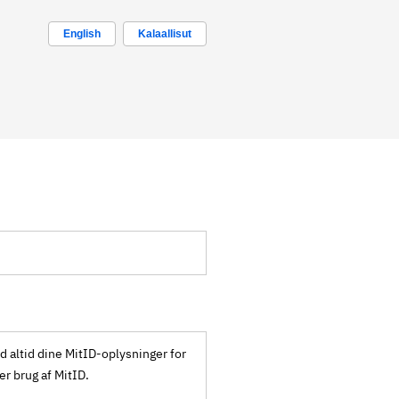
English
Kalaallisut
ld altid dine MitID-oplysninger for
ker brug af MitID.