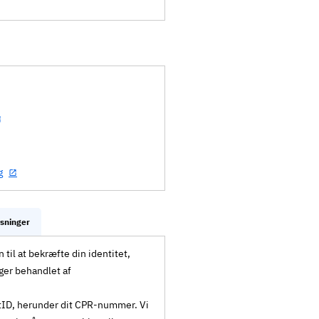
g
ysninger
til at bekræfte din identitet,
ger behandlet af
MitID, herunder dit CPR-nummer. Vi