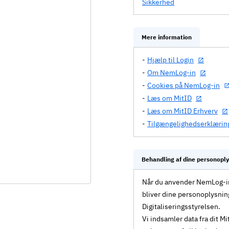
Sikkerhed
Mere information
Hjælp til Login
Om NemLog-in
Cookies på NemLog-in
Læs om MitID
Læs om MitID Erhverv
Tilgængelighedserklærin
Behandling af dine personopl
Når du anvender NemLog-in 
bliver dine personoplysnin
Digitaliseringsstyrelsen.
Vi indsamler data fra dit 