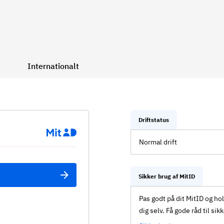
Internationalt
Driftstatus
Normal drift
Sikker brug af MitID
Pas godt på dit MitID og ho
dig selv. Få gode råd til sik