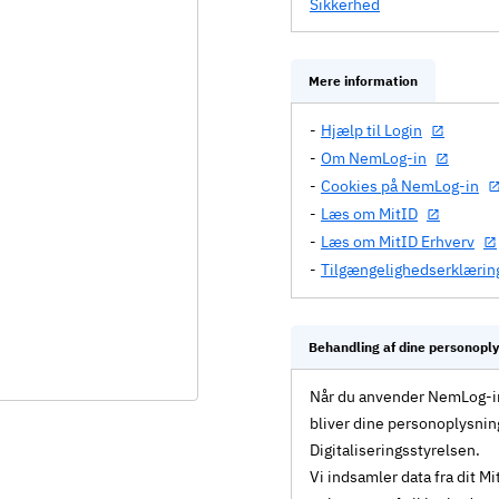
Sikkerhed
Mere information
Hjælp til Login
Om NemLog-in
Cookies på NemLog-in
Læs om MitID
Læs om MitID Erhverv
Tilgængelighedserklærin
Behandling af dine personopl
Når du anvender NemLog-in 
bliver dine personoplysnin
Digitaliseringsstyrelsen.
Vi indsamler data fra dit 