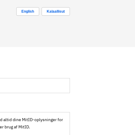
English
Kalaallisut
ld altid dine MitID-oplysninger for
ker brug af MitID.