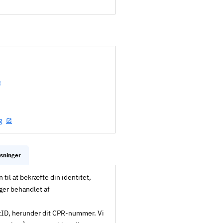
g
ysninger
til at bekræfte din identitet,
ger behandlet af
MitID, herunder dit CPR-nummer. Vi