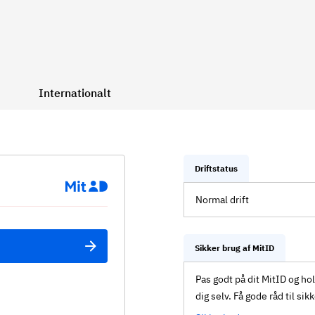
Internationalt
Driftstatus
Normal drift
Sikker brug af MitID
Pas godt på dit MitID og ho
dig selv. Få gode råd til sik