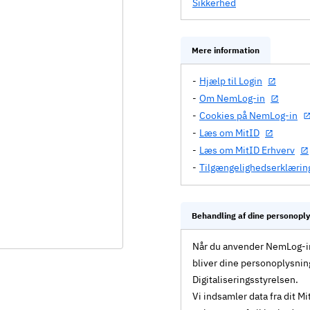
Sikkerhed
Mere information
Hjælp til Login
Om NemLog-in
Cookies på NemLog-in
Læs om MitID
Læs om MitID Erhverv
Tilgængelighedserklærin
Behandling af dine personopl
Når du anvender NemLog-in 
bliver dine personoplysnin
Digitaliseringsstyrelsen.
Vi indsamler data fra dit 