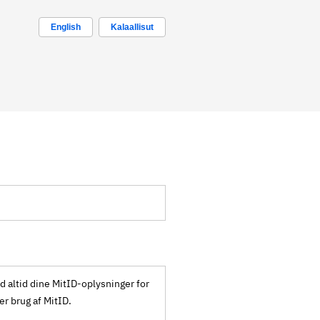
English
Kalaallisut
ld altid dine MitID-oplysninger for
ker brug af MitID.