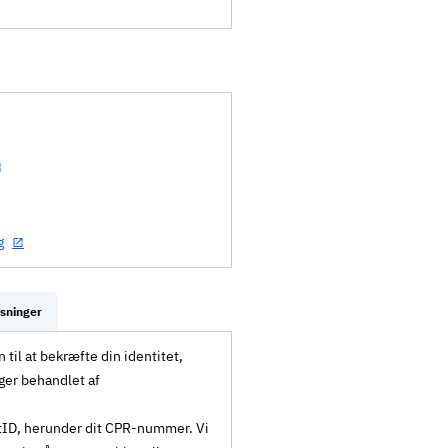
g
ysninger
til at bekræfte din identitet,
ger behandlet af
MitID, herunder dit CPR-nummer. Vi