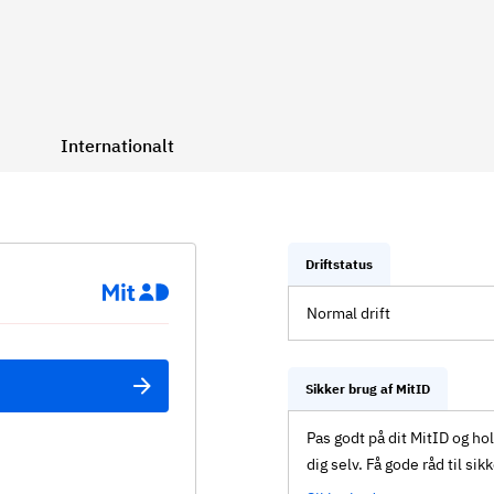
Internationalt
Driftstatus
Normal drift
Sikker brug af MitID
Pas godt på dit MitID og ho
dig selv. Få gode råd til sik