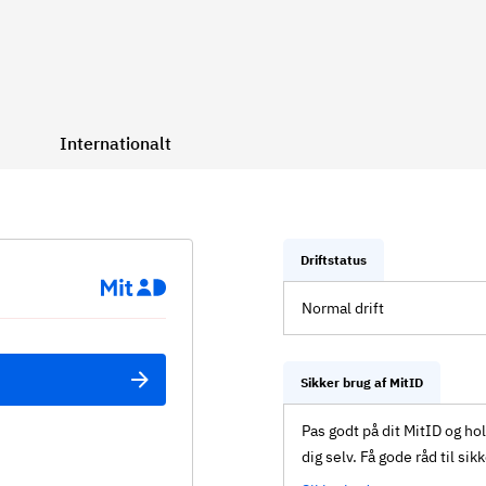
Internationalt
Driftstatus
Normal drift
Sikker brug af MitID
Pas godt på dit MitID og ho
dig selv. Få gode råd til sik