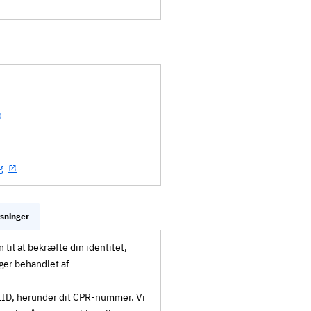
g
ysninger
til at bekræfte din identitet,
ger behandlet af
MitID, herunder dit CPR-nummer. Vi