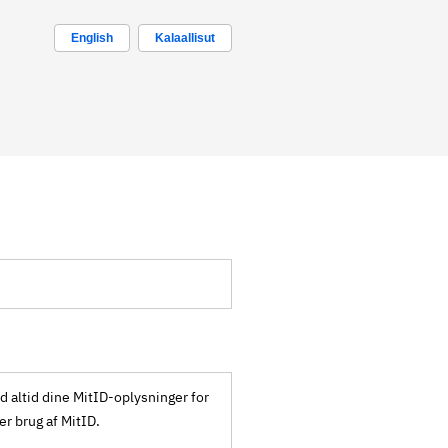
English
Kalaallisut
ld altid dine MitID-oplysninger for
ker brug af MitID.