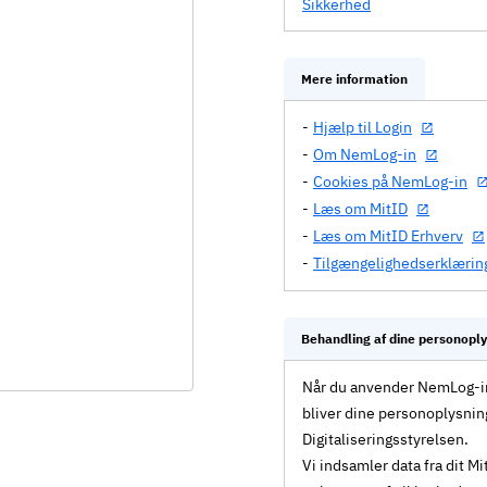
Sikkerhed
Mere information
Hjælp til Login
Om NemLog-in
Cookies på NemLog-in
Læs om MitID
Læs om MitID Erhverv
Tilgængelighedserklærin
Behandling af dine personopl
Når du anvender NemLog-in 
bliver dine personoplysnin
Digitaliseringsstyrelsen.
Vi indsamler data fra dit 