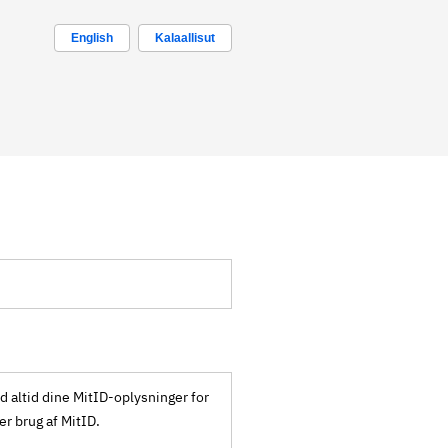
English
Kalaallisut
ld altid dine MitID-oplysninger for
ker brug af MitID.