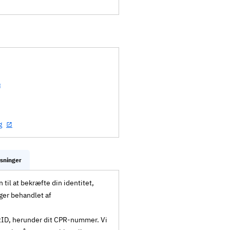
g
ysninger
til at bekræfte din identitet,
ger behandlet af
MitID, herunder dit CPR-nummer. Vi