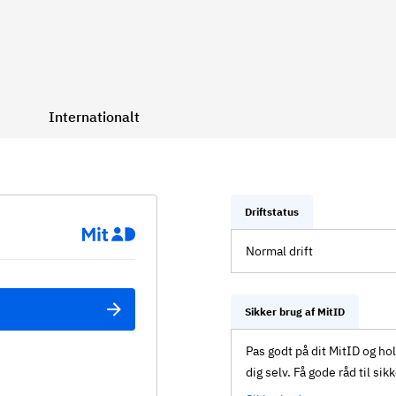
Internationalt
Driftstatus
Normal drift
Sikker brug af MitID
Pas godt på dit MitID og ho
dig selv. Få gode råd til sik