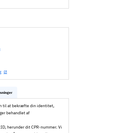
g
ysninger
til at bekræfte din identitet,
ger behandlet af
MitID, herunder dit CPR-nummer. Vi