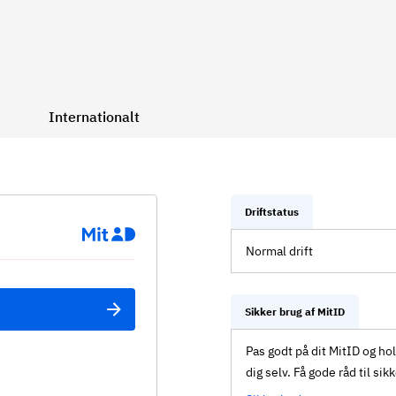
Internationalt
Driftstatus
Normal drift
Sikker brug af MitID
Pas godt på dit MitID og ho
dig selv. Få gode råd til sik