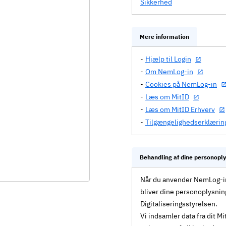
Sikkerhed
Mere information
Hjælp til Login
Om NemLog-in
Cookies på NemLog-in
Læs om MitID
Læs om MitID Erhverv
Tilgængelighedserklærin
Behandling af dine personopl
Når du anvender NemLog-in 
bliver dine personoplysnin
Digitaliseringsstyrelsen.
Vi indsamler data fra dit 