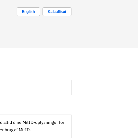
English
Kalaallisut
ld altid dine MitID-oplysninger for
ker brug af MitID.