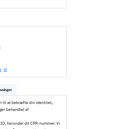
g
ysninger
til at bekræfte din identitet,
ger behandlet af
MitID, herunder dit CPR-nummer. Vi