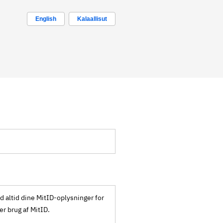
English
Kalaallisut
ld altid dine MitID-oplysninger for
ker brug af MitID.