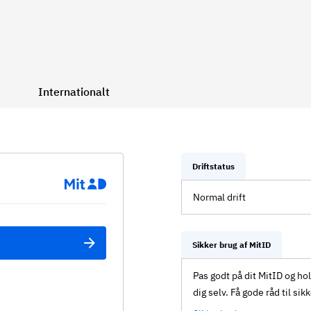
Internationalt
Driftstatus
Normal drift
Sikker brug af MitID
Pas godt på dit MitID og ho
dig selv. Få gode råd til sik