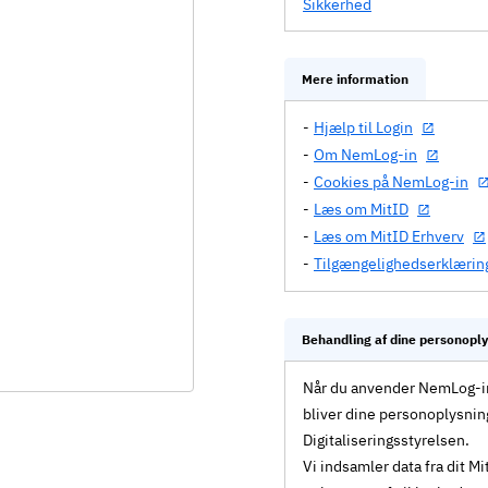
Sikkerhed
Mere information
Hjælp til Login
Om NemLog-in
Cookies på NemLog-in
Læs om MitID
Læs om MitID Erhverv
Tilgængelighedserklærin
Behandling af dine personopl
Når du anvender NemLog-in 
bliver dine personoplysnin
Digitaliseringsstyrelsen.
Vi indsamler data fra dit 