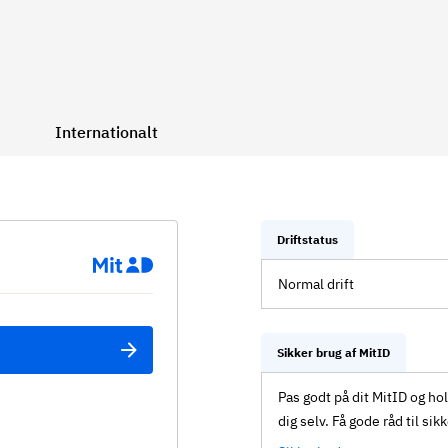
Internationalt
Driftstatus
Normal drift
Sikker brug af MitID
Pas godt på dit MitID og ho
dig selv. Få gode råd til sik