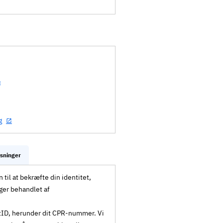
g
ysninger
til at bekræfte din identitet,
ger behandlet af
MitID, herunder dit CPR-nummer. Vi