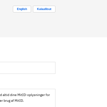
English
Kalaallisut
ld altid dine MitID-oplysninger for
ker brug af MitID.