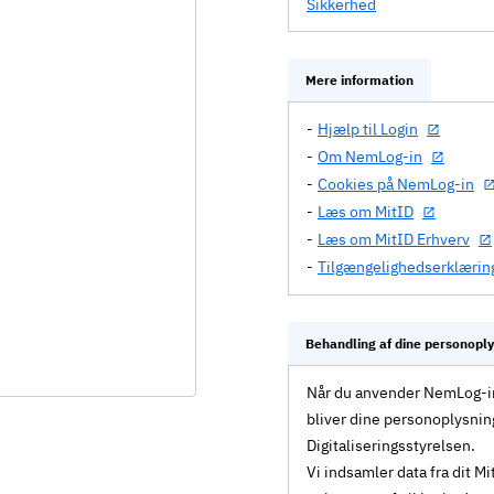
Sikkerhed
Mere information
Hjælp til Login
Om NemLog-in
Cookies på NemLog-in
Læs om MitID
Læs om MitID Erhverv
Tilgængelighedserklærin
Behandling af dine personopl
Når du anvender NemLog-in 
bliver dine personoplysnin
Digitaliseringsstyrelsen.
Vi indsamler data fra dit 