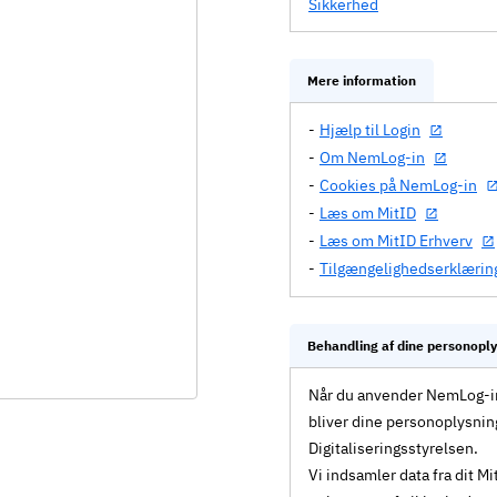
Sikkerhed
Mere information
Hjælp til Login
Om NemLog-in
Cookies på NemLog-in
Læs om MitID
Læs om MitID Erhverv
Tilgængelighedserklærin
Behandling af dine personopl
Når du anvender NemLog-in 
bliver dine personoplysnin
Digitaliseringsstyrelsen.
Vi indsamler data fra dit 