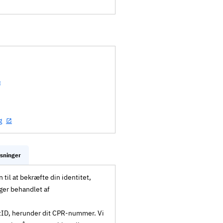
g
ysninger
til at bekræfte din identitet,
ger behandlet af
MitID, herunder dit CPR-nummer. Vi