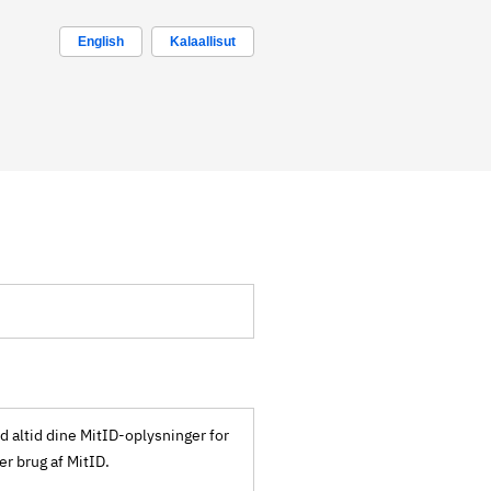
English
Kalaallisut
ld altid dine MitID-oplysninger for
ker brug af MitID.