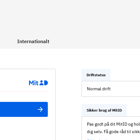
Internationalt
Driftstatus
Normal drift
Sikker brug af MitID
Pas godt på dit MitID og ho
dig selv. Få gode råd til sik