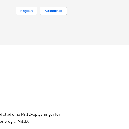
English
Kalaallisut
ld altid dine MitID-oplysninger for
ker brug af MitID.