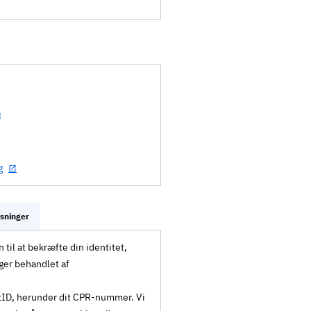
g
ysninger
til at bekræfte din identitet,
ger behandlet af
MitID, herunder dit CPR-nummer. Vi