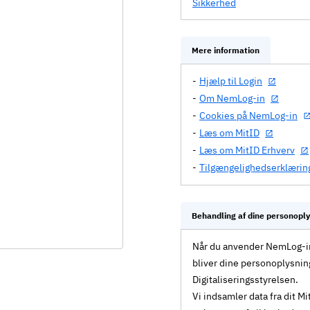
Sikkerhed
Mere information
Hjælp til Login
Om NemLog-in
Cookies på NemLog-in
Læs om MitID
Læs om MitID Erhverv
Tilgængelighedserklærin
Behandling af dine personopl
Når du anvender NemLog-in 
bliver dine personoplysnin
Digitaliseringsstyrelsen.
Vi indsamler data fra dit 