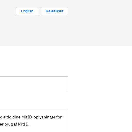
English
Kalaallisut
ld altid dine MitID-oplysninger for
ker brug af MitID.