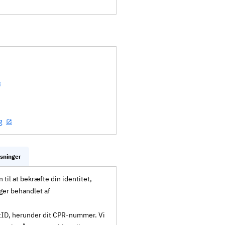
g
ysninger
til at bekræfte din identitet,
ger behandlet af
MitID, herunder dit CPR-nummer. Vi