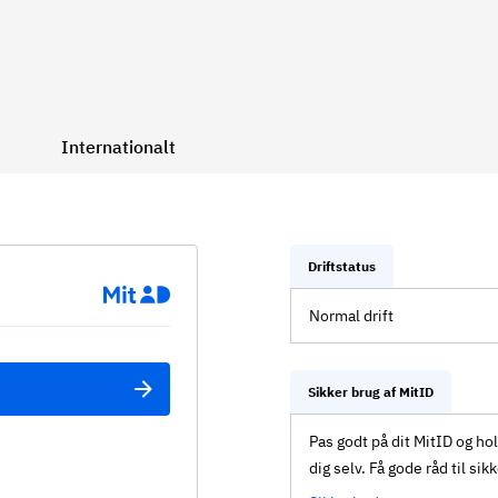
Internationalt
Driftstatus
Normal drift
Sikker brug af MitID
Pas godt på dit MitID og ho
dig selv. Få gode råd til sik