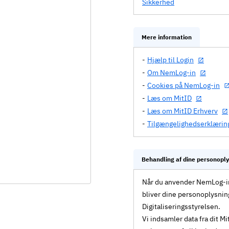
Sikkerhed
Mere information
Hjælp til Login
Om NemLog-in
Cookies på NemLog-in
Læs om MitID
Læs om MitID Erhverv
Tilgængelighedserklærin
Behandling af dine personopl
Når du anvender NemLog-in 
bliver dine personoplysnin
Digitaliseringsstyrelsen.
Vi indsamler data fra dit 