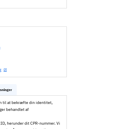
g
ysninger
til at bekræfte din identitet,
ger behandlet af
MitID, herunder dit CPR-nummer. Vi