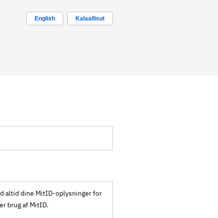
English
Kalaallisut
ld altid dine MitID-oplysninger for
ker brug af MitID.