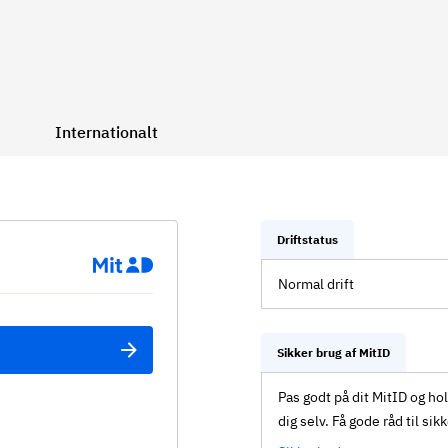
Internationalt
Driftstatus
Normal drift
Sikker brug af MitID
Pas godt på dit MitID og ho
dig selv. Få gode råd til sik