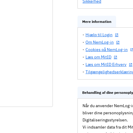
Sikkerhed
Mere information
Hjælp til Login
Om NemLog-in
Cookies på NemLog-in
Læs om MitID
Læs om MitID Erhverv
Tilgængelighedserklærin
Behandling af dine personopl
Når du anvender NemLog-in 
bliver dine personoplysnin
Digitaliseringsstyrelsen.
Vi indsamler data fra dit 