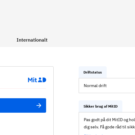
Internationalt
Driftstatus
Normal drift
Sikker brug af MitID
Pas godt på dit MitID og ho
dig selv. Få gode råd til sik