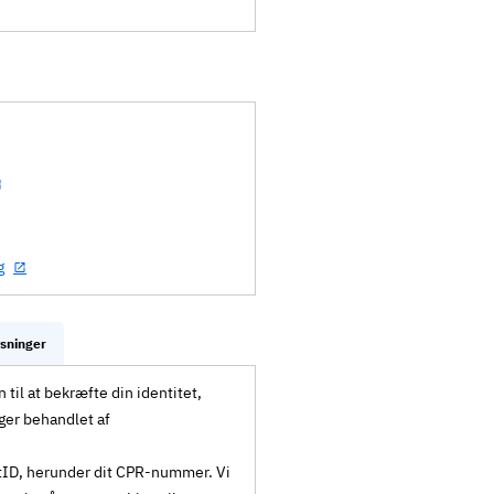
g
ysninger
til at bekræfte din identitet,
ger behandlet af
MitID, herunder dit CPR-nummer. Vi