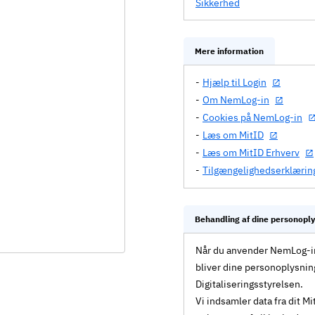
Sikkerhed
Mere information
Hjælp til Login
Om NemLog-in
Cookies på NemLog-in
Læs om MitID
Læs om MitID Erhverv
Tilgængelighedserklærin
Behandling af dine personopl
Når du anvender NemLog-in 
bliver dine personoplysnin
Digitaliseringsstyrelsen.
Vi indsamler data fra dit 