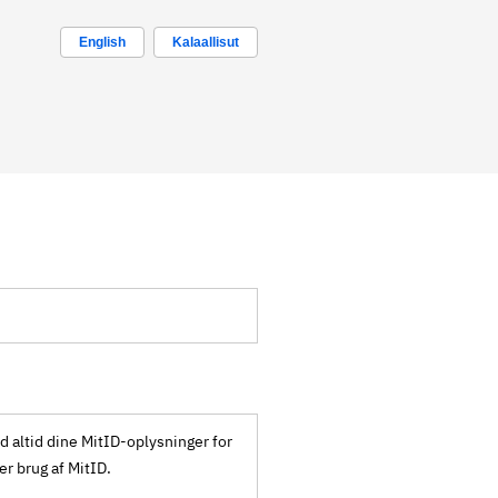
English
Kalaallisut
ld altid dine MitID-oplysninger for
ker brug af MitID.