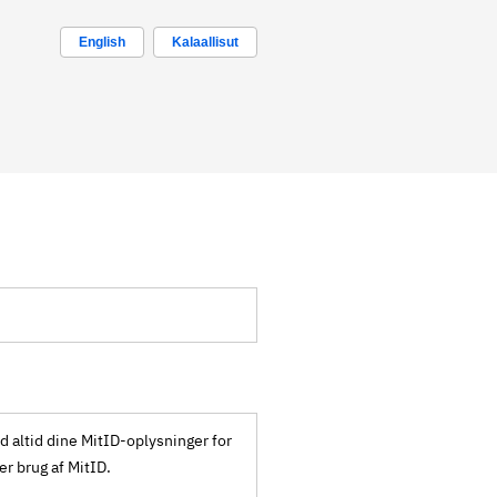
English
Kalaallisut
ld altid dine MitID-oplysninger for
ker brug af MitID.