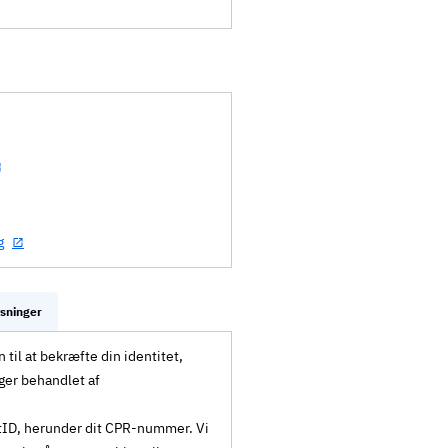
g
ysninger
til at bekræfte din identitet,
ger behandlet af
MitID, herunder dit CPR-nummer. Vi