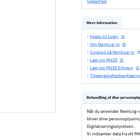
Sikkerhed
Mere information
Hjælp til Login
Om NemLog-in
Cookies på NemLog-in
Læs om MitID
Læs om MitID Erhverv
Tilgængelighedserklærin
Behandling af dine personopl
Når du anvender NemLog-in 
bliver dine personoplysnin
Digitaliseringsstyrelsen.
Vi indsamler data fra dit 