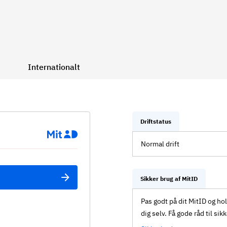
Internationalt
Driftstatus
Normal drift
Sikker brug af MitID
Pas godt på dit MitID og ho
dig selv. Få gode råd til sik