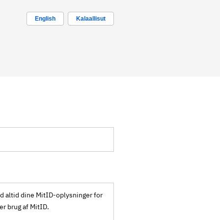
English
Kalaallisut
ld altid dine MitID-oplysninger for
ker brug af MitID.