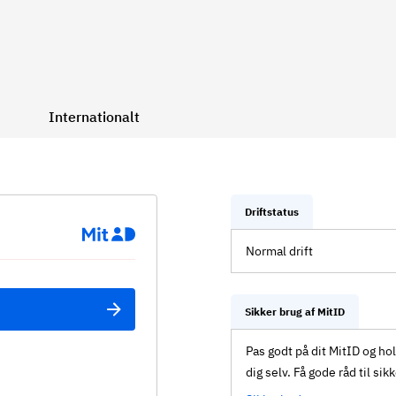
Internationalt
Driftstatus
Normal drift
Sikker brug af MitID
Pas godt på dit MitID og ho
dig selv. Få gode råd til sik