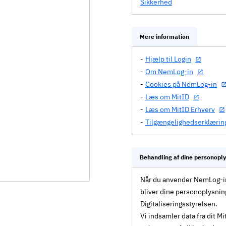
Sikkerhed
Mere information
Hjælp til Login
Om NemLog-in
Cookies på NemLog-in
Læs om MitID
Læs om MitID Erhverv
Tilgængelighedserklærin
Behandling af dine personopl
Når du anvender NemLog-in 
bliver dine personoplysnin
Digitaliseringsstyrelsen.
Vi indsamler data fra dit 