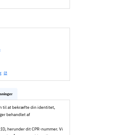
g
ysninger
til at bekræfte din identitet,
ger behandlet af
MitID, herunder dit CPR-nummer. Vi