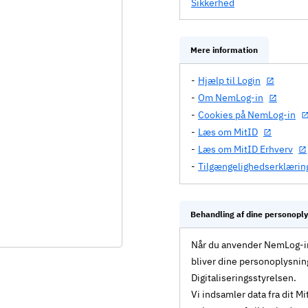
Sikkerhed
Mere information
Hjælp til Login
Om NemLog-in
Cookies på NemLog-in
Læs om MitID
Læs om MitID Erhverv
Tilgængelighedserklærin
Behandling af dine personopl
Når du anvender NemLog-in 
bliver dine personoplysnin
Digitaliseringsstyrelsen.
Vi indsamler data fra dit 