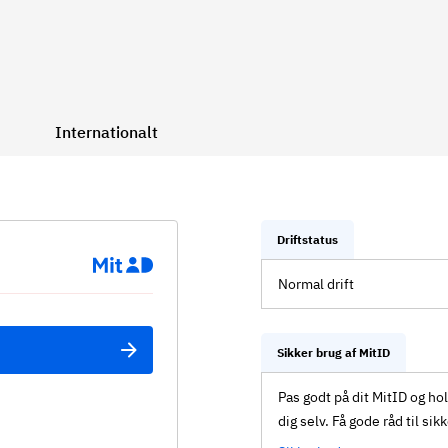
Internationalt
Driftstatus
Normal drift
Sikker brug af MitID
Pas godt på dit MitID og ho
dig selv. Få gode råd til sik