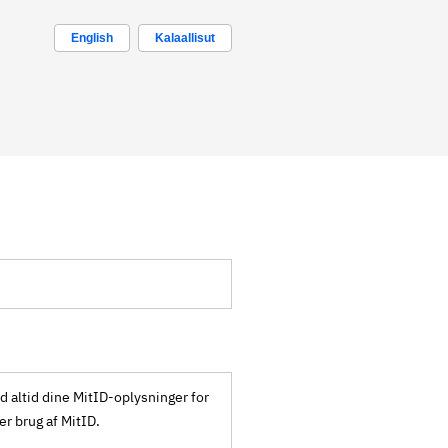
English
Kalaallisut
ld altid dine MitID-oplysninger for
ker brug af MitID.