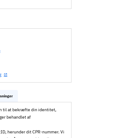
g
ysninger
til at bekræfte din identitet,
ger behandlet af
MitID, herunder dit CPR-nummer. Vi