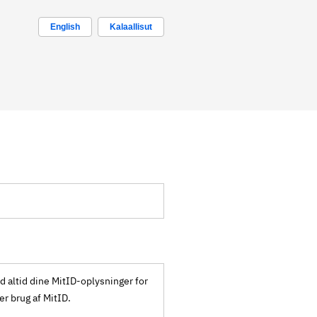
English
Kalaallisut
ld altid dine MitID-oplysninger for
ker brug af MitID.