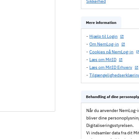
Sikkerhed
Mere information
Hjælp til Login
Om NemLog-in
Cookies på NemLog-in
Læs om MitID
Læs om MitID Erhverv
Tilgængelighedserklærin
Behandling af dine personopl
Når du anvender NemLog-in 
bliver dine personoplysnin
Digitaliseringsstyrelsen.
Vi indsamler data fra dit 