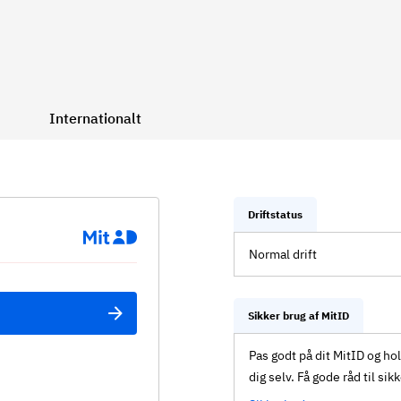
Internationalt
Driftstatus
Normal drift
Sikker brug af MitID
Pas godt på dit MitID og ho
dig selv. Få gode råd til sik