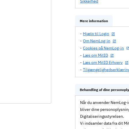
Sikkerhed
Mere information
Hjælp til Login
Om NemLog-in
Cookies på NemLog-in
Læs om MitID
Læs om MitID Erhverv
Tilgængelighedserklærin
Behandling af dine personopl
Når du anvender NemLog-in 
bliver dine personoplysnin
Digitaliseringsstyrelsen.
Vi indsamler data fra dit 