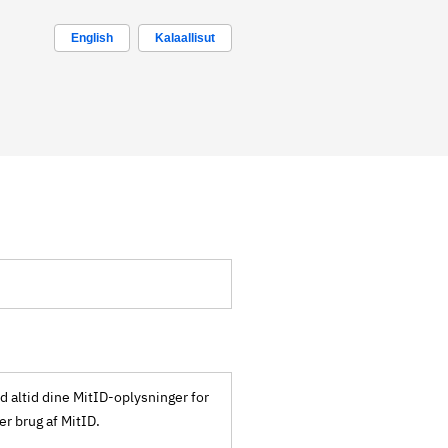
English
Kalaallisut
ld altid dine MitID-oplysninger for
ker brug af MitID.