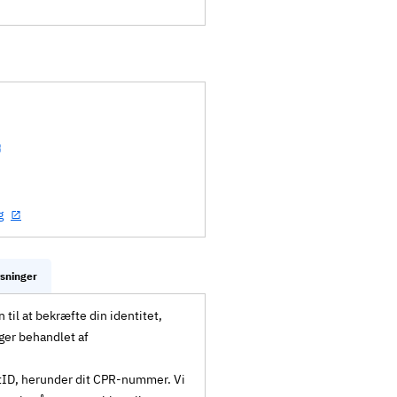
g
ysninger
til at bekræfte din identitet,
ger behandlet af
MitID, herunder dit CPR-nummer. Vi