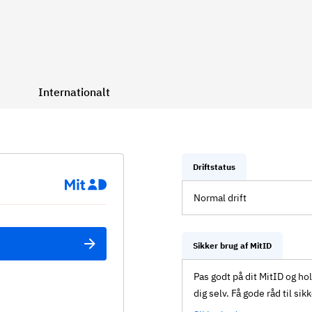
Internationalt
Driftstatus
Normal drift
Sikker brug af MitID
Pas godt på dit MitID og ho
dig selv. Få gode råd til sik