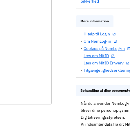
Sikkerhed
Mere information
Hjælp til Login
Om NemLog-in
Cookies på NemLog-in
Læs om MitID
Læs om MitID Erhverv
Tilgængelighedserklærin
Behandling af dine personopl
Når du anvender NemLog-in 
bliver dine personoplysnin
Digitaliseringsstyrelsen.
Vi indsamler data fra dit 