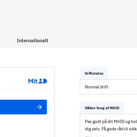
Internationalt
Driftstatus
Normal drift
Sikker brug af MitID
Pas godt på dit MitID og ho
dig selv. Få gode råd til sik