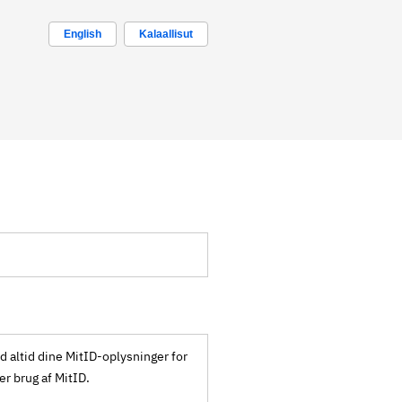
English
Kalaallisut
ld altid dine MitID-oplysninger for
ker brug af MitID.