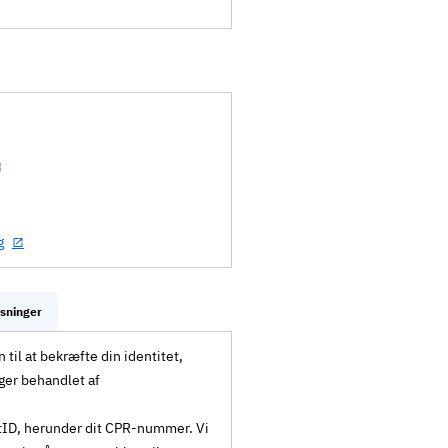
g
ysninger
til at bekræfte din identitet,
ger behandlet af
MitID, herunder dit CPR-nummer. Vi