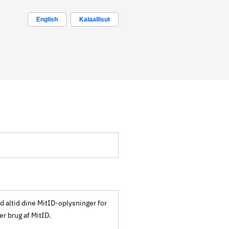
English
Kalaallisut
ld altid dine MitID-oplysninger for
ker brug af MitID.