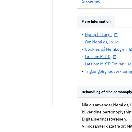
Sikkerhed
Mere information
Hjælp til Login
Om NemLog-in
Cookies på NemLog-in
Læs om MitID
Læs om MitID Erhverv
Tilgængelighedserklærin
Behandling af dine personopl
Når du anvender NemLog-in 
bliver dine personoplysnin
Digitaliseringsstyrelsen.
Vi indsamler data fra dit 