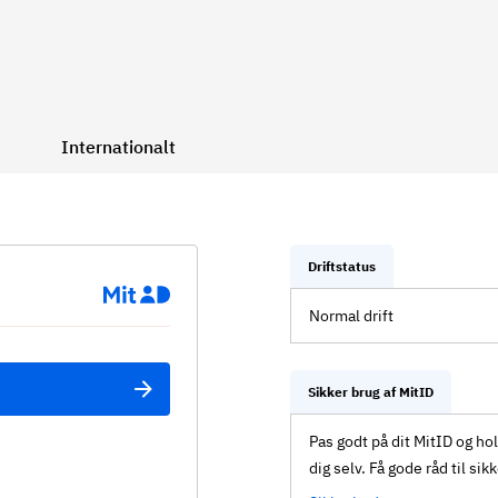
Internationalt
Driftstatus
Normal drift
Sikker brug af MitID
Pas godt på dit MitID og ho
dig selv. Få gode råd til sik