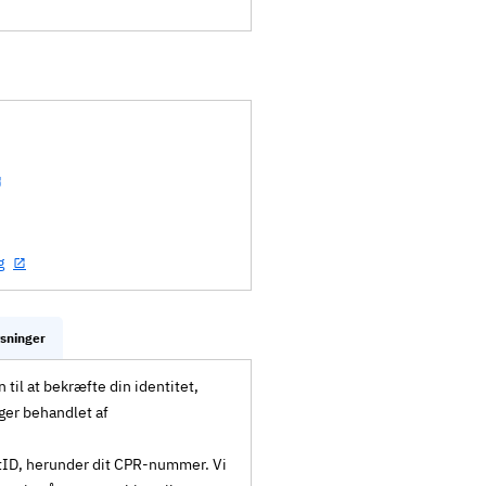
g
ysninger
til at bekræfte din identitet,
ger behandlet af
MitID, herunder dit CPR-nummer. Vi