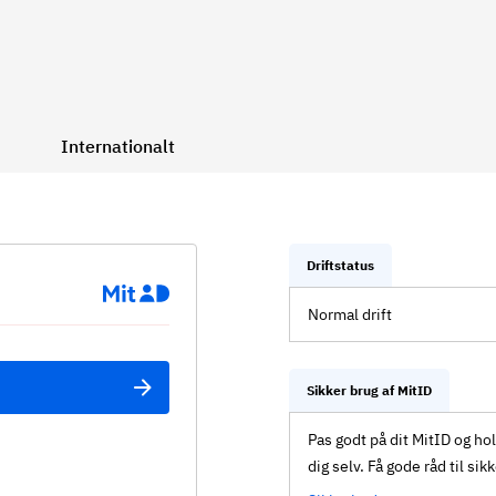
Internationalt
Driftstatus
Normal drift
Sikker brug af MitID
Pas godt på dit MitID og ho
dig selv. Få gode råd til sik