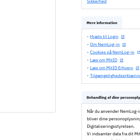
Sikkerhed
Mere information
Hjælp til Login
Om NemLog-in
Cookies på NemLog-in
Læs om MitID
Læs om MitID Erhverv
Tilgængelighedserklærin
Behandling af dine personopl
Når du anvender NemLog-in 
bliver dine personoplysnin
Digitaliseringsstyrelsen.
Vi indsamler data fra dit 