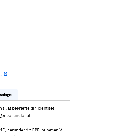
g
ysninger
til at bekræfte din identitet,
ger behandlet af
MitID, herunder dit CPR-nummer. Vi