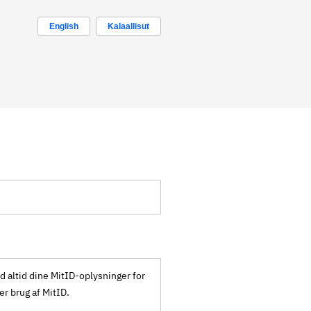
English
Kalaallisut
ld altid dine MitID-oplysninger for
ker brug af MitID.